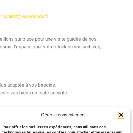
 :
contact@vannesbox.fr
illons sur place pour une visite guidée de nos
besoin d’espace pour votre stock ou vos archives,
plus adaptée à vos besoins.
llir vos biens en toute sécurité.
Gérer le consentement
es communes environnantes dans le
département du
ccessibles.
Pour offrir les meilleures expériences, nous utilisons des
technologies telles que les cookies pour stocker et/ou accéder aux