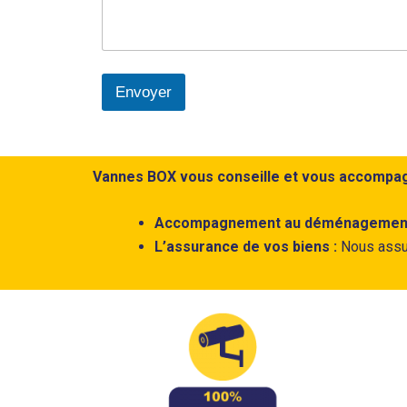
é
p
h
o
n
Envoyer
e
N
o
m
Vannes BOX vous conseille et vous accompa
Accompagnement au déménagemen
L’assurance de vos biens :
Nous assur