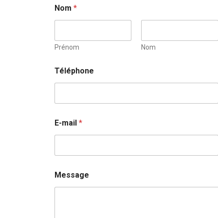
Nom
*
Prénom
Nom
Téléphone
T
E-mail
*
é
l
é
p
h
o
Message
n
e
T
é
l